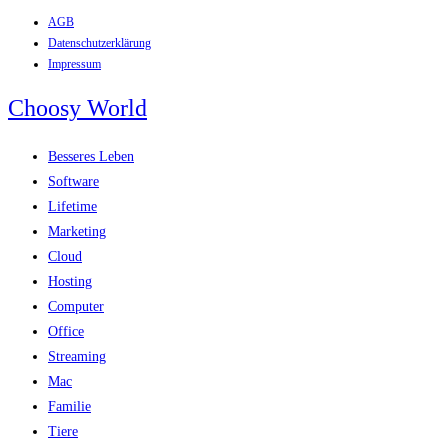
AGB
Zum
Datenschutzerklärung
Inhalt
Impressum
springen
Choosy World
Besseres Leben
Software
Lifetime
Marketing
Cloud
Hosting
Computer
Office
Streaming
Mac
Familie
Tiere