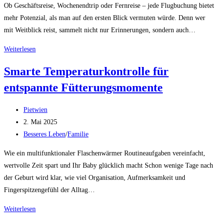
Ob Geschäftsreise, Wochenendtrip oder Fernreise – jede Flugbuchung bietet
mehr Potenzial, als man auf den ersten Blick vermuten würde. Denn wer
mit Weitblick reist, sammelt nicht nur Erinnerungen, sondern auch…
Entspannt
Weiterlesen
reisen,
Smarte Temperaturkontrolle für
clever
entspannte Fütterungsmomente
sammeln:
Ihre
Beitrags-
Welt
Pietwien
Autor:
Beitrag
mit
2. Mai 2025
veröffentlicht:
Beitrags-
Flying
Besseres Leben
/
Familie
Kategorie:
Blue
Wie ein multifunktionaler Flaschenwärmer Routineaufgaben vereinfacht,
wertvolle Zeit spart und Ihr Baby glücklich macht Schon wenige Tage nach
der Geburt wird klar, wie viel Organisation, Aufmerksamkeit und
Fingerspitzengefühl der Alltag…
Smarte
Weiterlesen