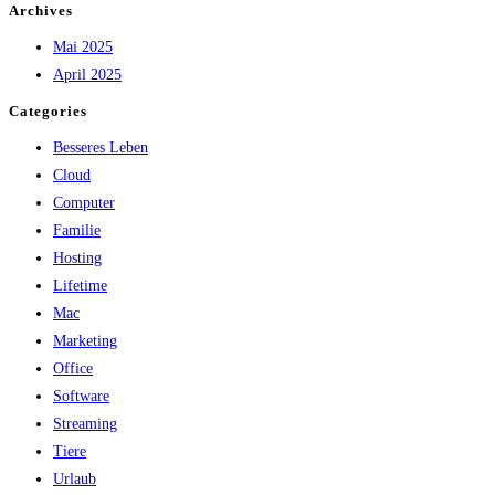
Temperaturkontrolle
Archives
für
Mai 2025
entspannte
April 2025
Fütterungsmomente
Categories
Besseres Leben
Cloud
Computer
Familie
Hosting
Lifetime
Mac
Marketing
Office
Software
Streaming
Tiere
Urlaub