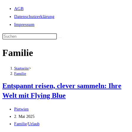
Suche
AGB
umschalten
Datenschutzerklärung
Impressum
Familie
Startseite
>
Familie
Entspannt reisen, clever sammeln: Ihre
Welt mit Flying Blue
Beitrags-
Pietwien
Autor:
Beitrag
2. Mai 2025
veröffentlicht:
Beitrags-
Familie
/
Urlaub
Kategorie: