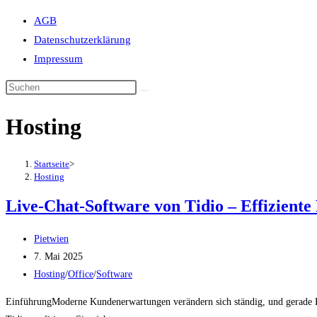
Suche
AGB
umschalten
Datenschutzerklärung
Impressum
Hosting
Startseite
>
Hosting
Live-Chat-Software von Tidio – Effizien
Beitrags-
Pietwien
Autor:
Beitrag
7. Mai 2025
veröffentlicht:
Beitrags-
Hosting
/
Office
/
Software
Kategorie:
EinführungModerne Kundenerwartungen verändern sich ständig, und gerade Liv