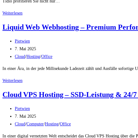
Tidio profitieren Sie nicht nur…
Live-
Weiterlesen
Chat-
Liquid Web Webhosting – Premium Perform
Software
von
Beitrags-
Pietwien
Tidio
Autor:
Beitrag
7. Mai 2025
–
veröffentlicht:
Beitrags-
Cloud
/
Hosting
/
Office
Effiziente
Kategorie:
Kundenkommunikation
In einer Ära, in der jede Millisekunde Ladezeit zählt und Ausfälle sofortige
starten
Liquid Web
Weiterlesen
Webhosting
Cloud VPS Hosting – SSD-Leistung & 24/7 S
–
Premium
Beitrags-
Pietwien
Performance
Autor:
Beitrag
7. Mai 2025
&
veröffentlicht:
Beitrags-
Cloud
/
Computer
/
Hosting
/
Office
24/7
Kategorie:
Support
In einer digital vernetzten Welt entscheidet das Cloud VPS Hosting über die 