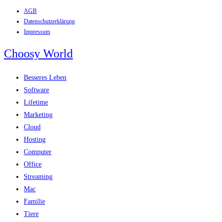
AGB
Zum
Datenschutzerklärung
Inhalt
Impressum
springen
Choosy World
Besseres Leben
Software
Lifetime
Marketing
Cloud
Hosting
Computer
Office
Streaming
Mac
Familie
Tiere