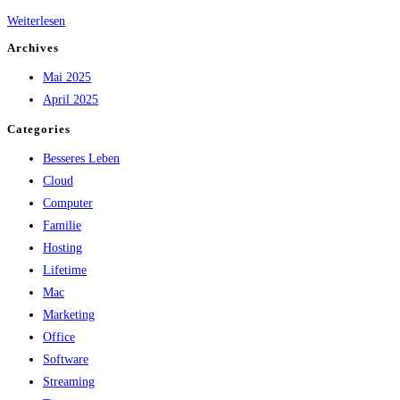
und
Hostinger
Weiterlesen
Wachstum
Webhosting
Archives
–
Mai 2025
Ihre
April 2025
starke
Categories
Basis
für
Besseres Leben
den
Cloud
Online-
Computer
Erfolg
Familie
Hosting
Lifetime
Mac
Marketing
Office
Software
Streaming