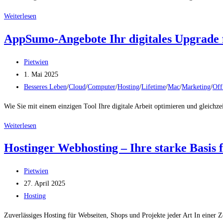
–
Cloud VPS
Weiterlesen
Jetzt
Hosting –
testen
AppSumo-Angebote Ihr digitales Upgrade 
SSD-
Leistung
Beitrags-
Pietwien
&
Autor:
Beitrag
1. Mai 2025
24/7
veröffentlicht:
Beitrags-
Besseres Leben
/
Cloud
/
Computer
/
Hosting
/
Lifetime
/
Mac
/
Marketing
/
Off
Support
Kategorie:
–
Wie Sie mit einem einzigen Tool Ihre digitale Arbeit optimieren und gleich
Jetzt
AppSumo-
Weiterlesen
testen
Angebote
Hostinger Webhosting – Ihre starke Basis 
Ihr
digitales
Beitrags-
Pietwien
Upgrade
Autor:
Beitrag
27. April 2025
für
veröffentlicht:
Beitrags-
Hosting
Klarheit,
Kategorie:
Kontrolle
Zuverlässiges Hosting für Webseiten, Shops und Projekte jeder Art In einer Ze