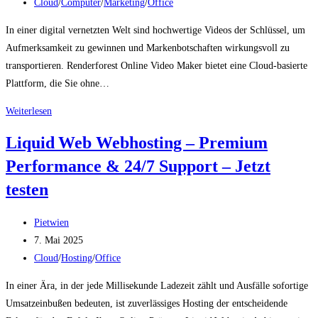
veröffentlicht:
Beitrags-
Kundenkommunikation
Cloud
/
Computer
/
Marketing
/
Office
Kategorie:
starten
In einer digital vernetzten Welt sind hochwertige Videos der Schlüssel, um
Aufmerksamkeit zu gewinnen und Markenbotschaften wirkungsvoll zu
transportieren. Renderforest Online Video Maker bietet eine Cloud‑basierte
Plattform, die Sie ohne…
Renderforest
Weiterlesen
Online
Liquid Web Webhosting – Premium
Video
Performance & 24/7 Support – Jetzt
Maker
–
testen
Vielseitige
Vorlagen
Beitrags-
Pietwien
&
Autor:
Beitrag
7. Mai 2025
Jetzt
veröffentlicht:
Beitrags-
Cloud
/
Hosting
/
Office
testen
Kategorie:
In einer Ära, in der jede Millisekunde Ladezeit zählt und Ausfälle sofortige
Umsatzeinbußen bedeuten, ist zuverlässiges Hosting der entscheidende