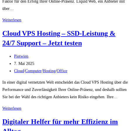
Faktor für den Erfolg Ihrer Online-Präsenz. Liquid Web, ein Anbieter mit
über…
Liquid Web
Weiterlesen
Webhosting
Cloud VPS Hosting – SSD-Leistung &
–
24/7 Support – Jetzt testen
Premium
Performance
Beitrags-
&
Pietwien
Autor:
Beitrag
24/7
7. Mai 2025
veröffentlicht:
Beitrags-
Support
Cloud
/
Computer
/
Hosting
/
Office
Kategorie:
–
In einer digital vernetzten Welt entscheidet das Cloud VPS Hosting über die
Jetzt
Performance und Zuverlässigkeit Ihrer Online-Präsenz, und deshalb sollten
testen
Sie bei der Wahl des richtigen Anbieters kein Risiko eingehen. Ihre…
Cloud VPS
Weiterlesen
Hosting –
Digitaler Helfer für mehr Effizienz im
SSD-
Leistung