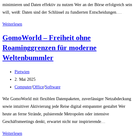
minimieren und Daten effektiv zu nutzen Wer an der Börse erfolgreich sein
will, weiß: Daten sind der Schlüssel zu fundierten Entscheidungen.…
Professionelle
Weiterlesen
Finanzanalyse
GomoWorld – Freiheit ohne
direkt
Roaminggrenzen für moderne
in
Excel
Weltenbummler
erleben
Beitrags-
Pietwien
Autor:
Beitrag
2. Mai 2025
veröffentlicht:
Beitrags-
Computer
/
Office
/
Software
Kategorie:
Wie GomoWorld mit flexiblen Datenpaketen, zuverlässiger Netzabdeckung
sowie intuitiver Aktivierung jede Reise digital entspannter gestaltet Wer
heute an ferne Strände, pulsierende Metropolen oder intensive
Geschäftsmeetings denkt, erwartet nicht nur inspirierende…
GomoWorld
Weiterlesen