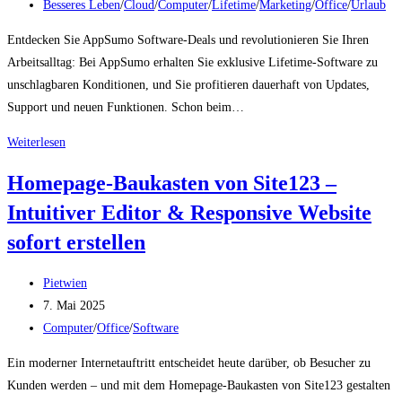
veröffentlicht:
Beitrags-
Besseres Leben
/
Cloud
/
Computer
/
Lifetime
/
Marketing
/
Office
/
Urlaub
Kategorie:
Entdecken Sie AppSumo Software-Deals und revolutionieren Sie Ihren
Arbeitsalltag: Bei AppSumo erhalten Sie exklusive Lifetime-Software zu
unschlagbaren Konditionen, und Sie profitieren dauerhaft von Updates,
Support und neuen Funktionen. Schon beim…
AppSumo
Weiterlesen
Software-
Homepage-Baukasten von Site123 –
Deals
Intuitiver Editor & Responsive Website
–
Exklusive
sofort erstellen
Lifetime-
Tools
Beitrags-
Pietwien
für
Autor:
Beitrag
7. Mai 2025
Produktivität
veröffentlicht:
Beitrags-
Computer
/
Office
/
Software
+
Kategorie:
Ein moderner Internetauftritt entscheidet heute darüber, ob Besucher zu
Jetzt
Kunden werden – und mit dem Homepage-Baukasten von Site123 gestalten
sichern!