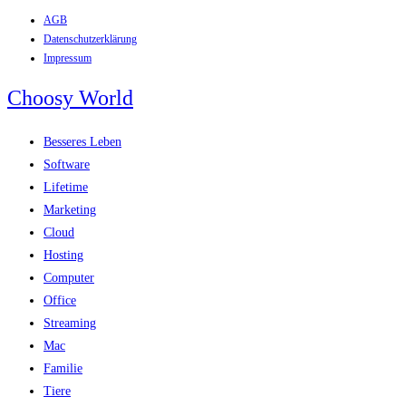
AGB
Zum
Datenschutzerklärung
Inhalt
Impressum
springen
Choosy World
Besseres Leben
Software
Lifetime
Marketing
Cloud
Hosting
Computer
Office
Streaming
Mac
Familie
Tiere