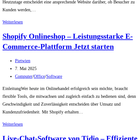
Heutzutage entscheidet eine ansprechende Website darüber, ob Besucher zu
Kunden werden,…
Homepage-
Weiterlesen
Baukasten
Shopify Onlineshop – Leistungsstarke E-
von
Commerce-Plattform Jetzt starten
Site123
–
Beitrags-
Intuitiver
Pietwien
Autor:
Beitrag
Editor
7. Mai 2025
veröffentlicht:
Beitrags-
&
Computer
/
Office
/
Software
Kategorie:
Responsive
EinleitungWer heute im Onlinehandel erfolgreich sein möchte, braucht
Website
flexible Tools, die mitwachsen und zugleich einfach zu bedienen sind, denn
sofort
Geschwindigkeit und Zuverlässigkeit entscheiden über Umsatz und
erstellen
Kundenzufriedenheit. Mit Shopify erhalten…
Shopify
Weiterlesen
Onlineshop
Live-Chat-Software von Tidio – Effiziente
–