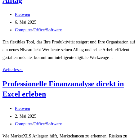
Alltag
&
Beitrags-
24/7
Pietwien
Autor:
Beitrag
Support
6. Mai 2025
veröffentlicht:
Beitrags-
–
Computer
/
Office
/
Software
Kategorie:
Jetzt
Ein flexibles Tool, das Ihre Produktivität steigert und Ihre Organisation auf
testen
ein neues Niveau hebt Wer heute seinen Alltag und seine Arbeit effizient
gestalten möchte, kommt um intelligente digitale Werkzeuge…
Digitaler
Weiterlesen
Helfer
Professionelle Finanzanalyse direkt in
für
Excel erleben
mehr
Effizienz
Beitrags-
im
Pietwien
Autor:
Beitrag
Alltag
2. Mai 2025
veröffentlicht:
Beitrags-
Computer
/
Office
/
Software
Kategorie:
Wie MarketXLS Anlegern hilft, Marktchancen zu erkennen, Risiken zu