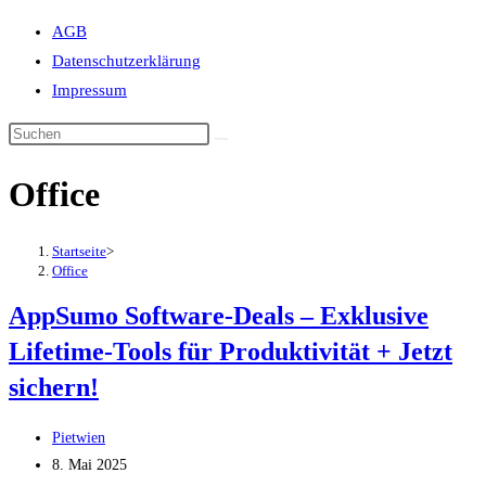
Suche
AGB
umschalten
Datenschutzerklärung
Impressum
Office
Startseite
>
Office
AppSumo Software-Deals – Exklusive
Lifetime-Tools für Produktivität + Jetzt
sichern!
Beitrags-
Pietwien
Autor:
Beitrag
8. Mai 2025