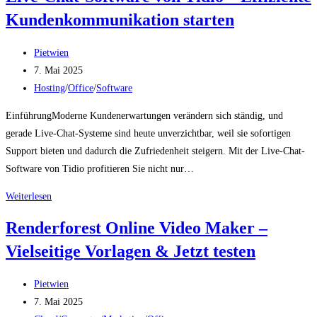
Kundenkommunikation starten
Leistungsstarke
E-
Beitrags-
Commerce-
Pietwien
Autor:
Beitrag
Plattform
7. Mai 2025
veröffentlicht:
Beitrags-
Jetzt
Hosting
/
Office
/
Software
Kategorie:
starten
EinführungModerne Kundenerwartungen verändern sich ständig, und
gerade Live-Chat-Systeme sind heute unverzichtbar, weil sie sofortigen
Support bieten und dadurch die Zufriedenheit steigern. Mit der Live-Chat-
Software von Tidio profitieren Sie nicht nur…
Live-
Weiterlesen
Chat-
Renderforest Online Video Maker –
Software
Vielseitige Vorlagen & Jetzt testen
von
Tidio
Beitrags-
–
Pietwien
Autor:
Beitrag
Effiziente
7. Mai 2025