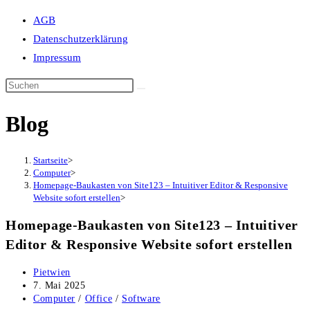
Suche
AGB
umschalten
Datenschutzerklärung
Impressum
Blog
Startseite
>
Computer
>
Homepage-Baukasten von Site123 – Intuitiver Editor & Responsive
Website sofort erstellen
>
Homepage-Baukasten von Site123 – Intuitiver
Editor & Responsive Website sofort erstellen
Beitrags-
Pietwien
Autor:
Beitrag
7. Mai 2025
veröffentlicht:
Beitrags-
Computer
/
Office
/
Software