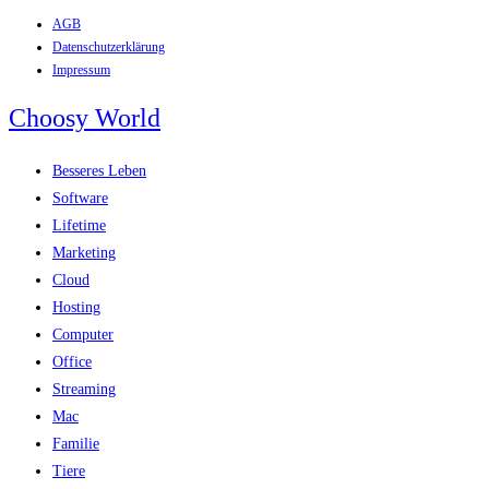
AGB
Zum
Datenschutzerklärung
Inhalt
Impressum
springen
Choosy World
Besseres Leben
Software
Lifetime
Marketing
Cloud
Hosting
Computer
Office
Streaming
Mac
Familie
Tiere