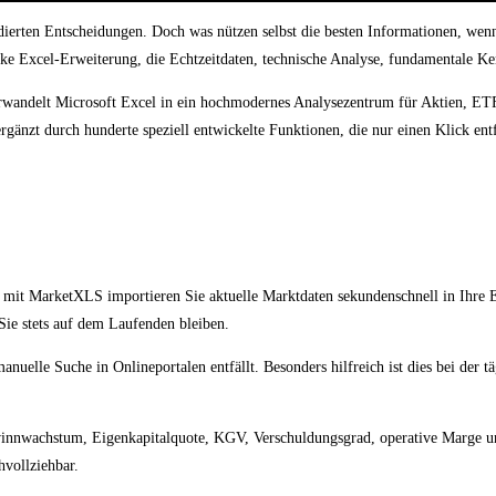
dierten Entscheidungen. Doch was nützen selbst die besten Informationen, wenn s
arke Excel-Erweiterung, die Echtzeitdaten, technische Analyse, fundamentale K
verwandelt Microsoft Excel in ein hochmodernes Analysezentrum für Aktien, ET
rgänzt durch hunderte speziell entwickelte Funktionen, die nur einen Klick entf
– mit MarketXLS importieren Sie aktuelle Marktdaten sekundenschnell in Ihre
ie stets auf dem Laufenden bleiben.
nuelle Suche in Onlineportalen entfällt. Besonders hilfreich ist dies bei der
innwachstum, Eigenkapitalquote, KGV, Verschuldungsgrad, operative Marge un
hvollziehbar.