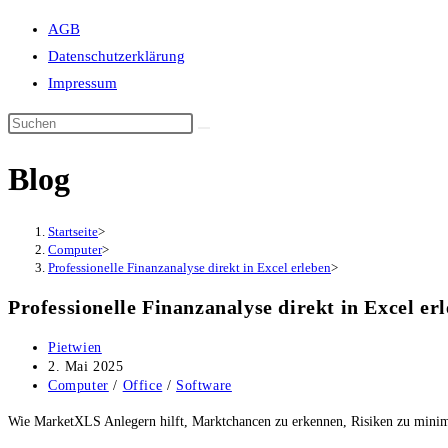
Suche
AGB
umschalten
Datenschutzerklärung
Impressum
Blog
Startseite
>
Computer
>
Professionelle Finanzanalyse direkt in Excel erleben
>
Professionelle Finanzanalyse direkt in Excel er
Beitrags-
Pietwien
Autor:
Beitrag
2. Mai 2025
veröffentlicht:
Beitrags-
Computer
/
Office
/
Software
Kategorie:
Wie MarketXLS Anlegern hilft, Marktchancen zu erkennen, Risiken zu minim