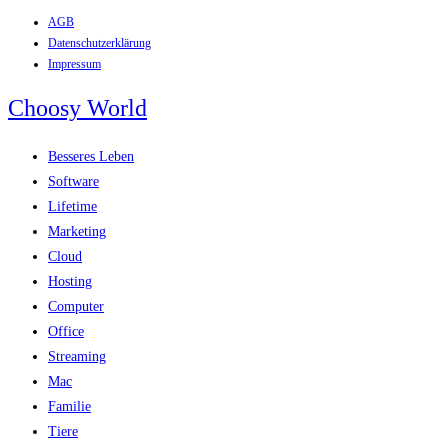
AGB
Zum
Datenschutzerklärung
Inhalt
Impressum
springen
Choosy World
Besseres Leben
Software
Lifetime
Marketing
Cloud
Hosting
Computer
Office
Streaming
Mac
Familie
Tiere