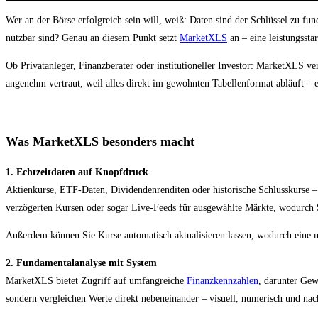
Wer an der Börse erfolgreich sein will, weiß: Daten sind der Schlüssel zu fun
nutzbar sind? Genau an diesem Punkt setzt
MarketXLS
an – eine leistungsst
Ob Privatanleger, Finanzberater oder institutioneller Investor: MarketXLS 
angenehm vertraut, weil alles direkt im gewohnten Tabellenformat abläuft – e
Was MarketXLS besonders macht
1. Echtzeitdaten auf Knopfdruck
Aktienkurse, ETF-Daten, Dividendenrenditen oder historische Schlusskurse 
verzögerten Kursen oder sogar Live‑Feeds für ausgewählte Märkte, wodurch S
Außerdem können Sie Kurse automatisch aktualisieren lassen, wodurch eine ma
2. Fundamentalanalyse mit System
MarketXLS bietet Zugriff auf umfangreiche
Finanzkennzahlen
, darunter Gew
sondern vergleichen Werte direkt nebeneinander – visuell, numerisch und nac