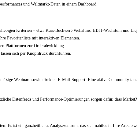
rperformances und Weltmarkt-Daten in einem Dashboard.
h beliebigen Kriterien – etwa Kurs-Buchwert-Verhältnis, EBIT-Wachstum und Liqu
 Ihre Favoritenliste mit interaktiven Elementen.
nen Plattformen zur Orderabwicklung.
 lassen sich per Knopfdruck durchführen.
mäßige Webinare sowie direkten E-Mail-Support. Eine aktive Community tauscht 
ätzliche Datenfeeds und Performance-Optimierungen sorgen dafür, dass MarketX
. Es ist ein ganzheitliches Analysezentrum, das sich nahtlos in Ihre Arbeitswe