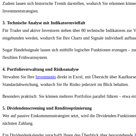
Zudem lassen sich historische Trends darstellen, wodurch Sie erkennen können,
Investmentstrategien.
3. Technische Analyse mit Indikatorenvielfalt
Für Trader und aktive Investoren stehen über 80 technische Indikatoren zur 
eingebunden werden, wodurch Sie Ihre Charts und Signale individuell aufba
Sogar Handelssignale lassen sich mithilfe logischer Funktionen erzeugen – 
flexiblen Frühwarnsystem.
4. Portfolioverwaltung und Risikoanalyse
Verwalten Sie Ihre
Investments
direkt in Excel, mit Übersicht über Kaufkur
Standardabweichung, wodurch Sie Ihr Risiko jederzeit im Blick behalten.
Besonders praktisch: Sie können mehrere Portfolios parallel führen – etwa ei
5. Dividendenscreening und Renditeoptimierung
Wer auf passive Einkommensstrategien setzt, wird die Dividenden-Funktionen
nächsten Zahlung.
Ein Dividendenkalender verschafft Ihnen den Überblick über bevorstehende