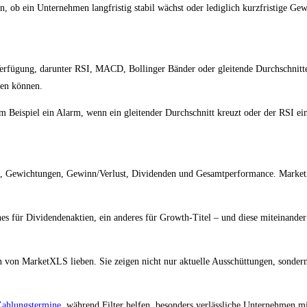
 ob ein Unternehmen langfristig stabil wächst oder lediglich kurzfristige Gewinn
Verfügung, darunter RSI, MACD, Bollinger Bänder oder gleitende Durchschnitte.
uen können.
zum Beispiel ein Alarm, wenn ein gleitender Durchschnitt kreuzt oder der RSI 
se, Gewichtungen, Gewinn/Verlust, Dividenden und Gesamtperformance. Market
nes für Dividendenaktien, ein anderes für Growth-Titel – und diese miteinander
 von MarketXLS lieben. Sie zeigen nicht nur aktuelle Ausschüttungen, sonder
Zahlungstermine
, während Filter helfen, besonders verlässliche Unternehmen mit