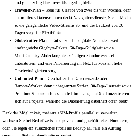
und gleichzeitig Ihre Investition gering bleibt.
Traveller‑Plan
– Ideal für Urlaube von zwei bis vier Wochen, denn
ein mittleres Datenvolumen deckt Navigationsdienste, Social Media
sowie gelegentliche Video‑Streams ab, und die Laufzeit von 30
Tagen sorgt für Flexibilität.
Globetrotter‑Plan
– Entwickelt für digitale Nomaden, weil
umfangreiche Gigabyte‑Pakete, 60‑Tage‑Gültigkeit sowie
Multi‑Country‑Abdeckung den ständigen Standortwechsel
unterstützen, und eine Priorisierung im Netz für konstant hohe
Geschwindigkeiten sorgt.
Unlimited‑Plan
– Geschaffen für Dauerreisende oder
Remote‑Worker, denn unbegrenztes Surfen, 90‑Tage‑Laufzeit sowie
Premium‑Support schließen alle Limits aus, und Sie konzentrieren
sich auf Projekte, während die Datenleitung dauerhaft offen bleibt.
Dank der Möglichkeit, mehrere eSIM‑Profile parallel zu verwalten,
wechseln Sie bei Bedarf zwischen privaten und geschäftlichen Nummern,
oder Sie legen ein zusätzliches Profil als Backup an, falls ein Auftrag
spontan zusätzliche Bandbreite erfordert.