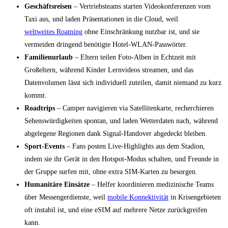
Geschäftsreisen
– Vertriebsteams starten Videokonferenzen vom
Taxi aus, und laden Präsentationen in die Cloud, weil
weltweites Roaming
ohne Einschränkung nutzbar ist, und sie
vermeiden dringend benötigte Hotel‑WLAN‑Passwörter.
Familienurlaub
– Eltern teilen Foto‑Alben in Echtzeit mit
Großeltern, während Kinder Lernvideos streamen, und das
Datenvolumen lässt sich individuell zuteilen, damit niemand zu kurz
kommt.
Roadtrips
– Camper navigieren via Satellitenkarte, recherchieren
Sehenswürdigkeiten spontan, und laden Wetterdaten nach, während
abgelegene Regionen dank Signal‑Handover abgedeckt bleiben.
Sport‑Events
– Fans posten Live‑Highlights aus dem Stadion,
indem sie ihr Gerät in den Hotspot‑Modus schalten, und Freunde in
der Gruppe surfen mit, ohne extra SIM‑Karten zu besorgen.
Humanitäre Einsätze
– Helfer koordinieren medizinische Teams
über Messengerdienste, weil
mobile Konnektivität
in Krisengebieten
oft instabil ist, und eine eSIM auf mehrere Netze zurückgreifen
kann.