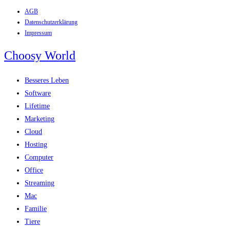
AGB
Zum
Datenschutzerklärung
Inhalt
Impressum
springen
Choosy World
Besseres Leben
Software
Lifetime
Marketing
Cloud
Hosting
Computer
Office
Streaming
Mac
Familie
Tiere