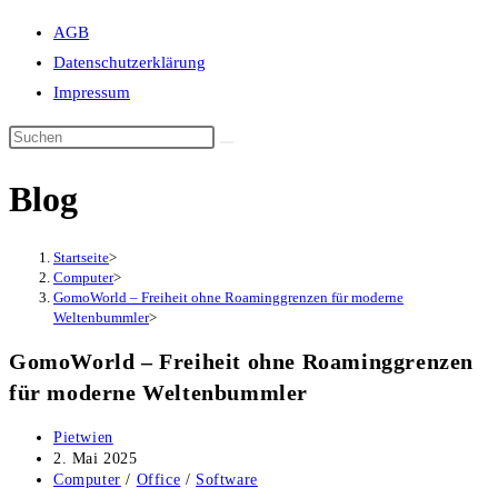
Suche
AGB
umschalten
Datenschutzerklärung
Impressum
Blog
Startseite
>
Computer
>
GomoWorld – Freiheit ohne Roaminggrenzen für moderne
Weltenbummler
>
GomoWorld – Freiheit ohne Roaminggrenzen
für moderne Weltenbummler
Beitrags-
Pietwien
Autor:
Beitrag
2. Mai 2025
veröffentlicht:
Beitrags-
Computer
/
Office
/
Software